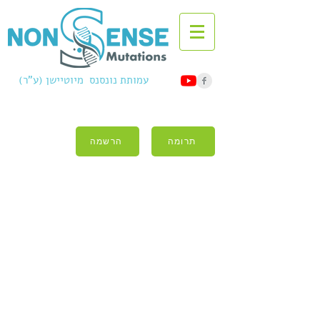
עמותת נונסנס מיוטיישן (ע"ר)
תרומה
הרשמה