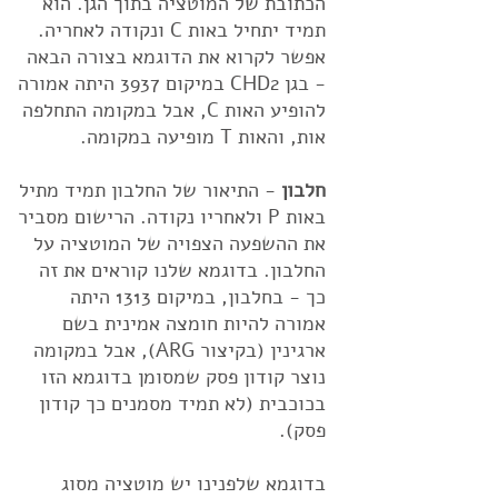
הכתובת של המוטציה בתוך הגן. הוא
תמיד יתחיל באות C ונקודה לאחריה.
אפשר לקרוא את הדוגמא בצורה הבאה
- בגן CHD2 במיקום 3937 היתה אמורה
להופיע האות C, אבל במקומה התחלפה
אות, והאות T מופיעה במקומה.
חלבון
- התיאור של החלבון תמיד מתיל
באות P ולאחריו נקודה. הרישום מסביר
את ההשפעה הצפויה של המוטציה על
החלבון. בדוגמא שלנו קוראים את זה
כך - בחלבון, במיקום 1313 היתה
אמורה להיות חומצה אמינית בשם
ארגינין (בקיצור ARG), אבל במקומה
נוצר קודון פסק שמסומן בדוגמא הזו
בכוכבית (לא תמיד מסמנים כך קודון
פסק).
בדוגמא שלפנינו יש מוטציה מסוג